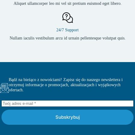
Aliquet ullamcorper leo mi vel sit pretium euismod eget libero.
24/7 Support
Nullam iaculis vestibulum arcu id urnain pellentesque volutpat quis.
Bądź na bieżąco z nowościami! Zapisz się do naszego newslettera i
otrzymuj informacje o promocjach, aktualizacjach i wyjątkowych
ofertach.
Subskrybuj