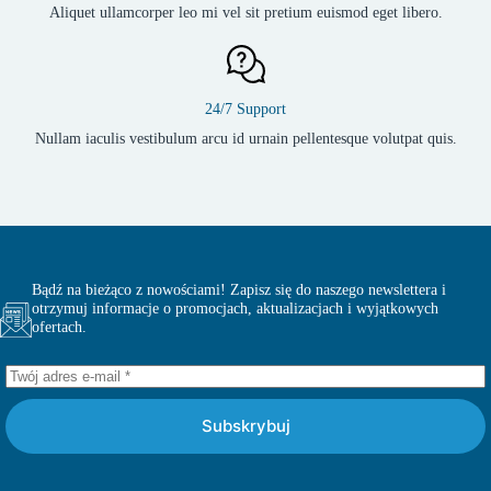
Aliquet ullamcorper leo mi vel sit pretium euismod eget libero.
24/7 Support
Nullam iaculis vestibulum arcu id urnain pellentesque volutpat quis.
Bądź na bieżąco z nowościami! Zapisz się do naszego newslettera i
otrzymuj informacje o promocjach, aktualizacjach i wyjątkowych
ofertach.
Subskrybuj