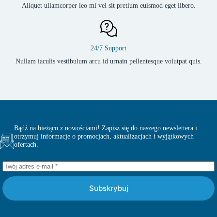
Aliquet ullamcorper leo mi vel sit pretium euismod eget libero.
24/7 Support
Nullam iaculis vestibulum arcu id urnain pellentesque volutpat quis.
Bądź na bieżąco z nowościami! Zapisz się do naszego newslettera i
otrzymuj informacje o promocjach, aktualizacjach i wyjątkowych
ofertach.
Subskrybuj