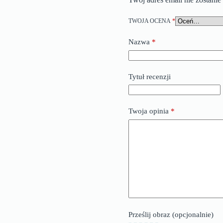
TWOJA OCENA
*
Nazwa
*
Tytuł recenzji
Twoja opinia
*
Prześlij obraz (opcjonalnie)