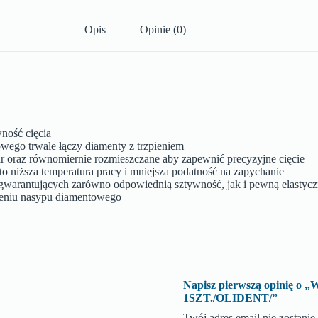
Opis
Opinie (0)
ność cięcia
wego trwale łączy diamenty z trzpieniem
ar oraz równomiernie rozmieszczane aby zapewnić precyzyjne cięcie
o niższa temperatura pracy i mniejsza podatność na zapychanie
h gwarantujących zarówno odpowiednią sztywność, jak i pewną elastyc
sieniu nasypu diamentowego
Napisz pierwszą opinię
1SZT./OLIDENT/”
Twój adres email nie zostani