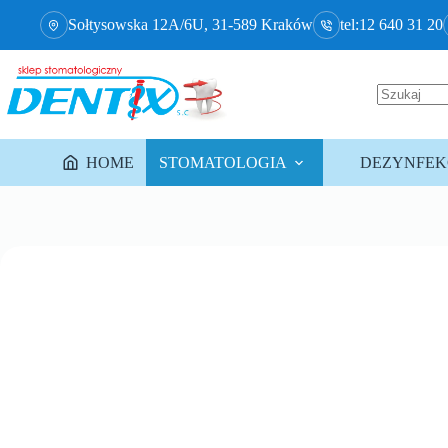
Sołtysowska 12A/6U, 31-589 Kraków
tel:12 640 31 20
HOME
STOMATOLOGIA
DEZYNFEKC