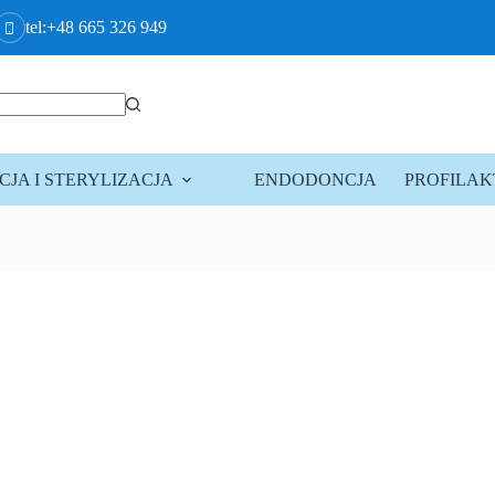
tel:+48 665 326 949
JA I STERYLIZACJA
ENDODONCJA
PROFILA