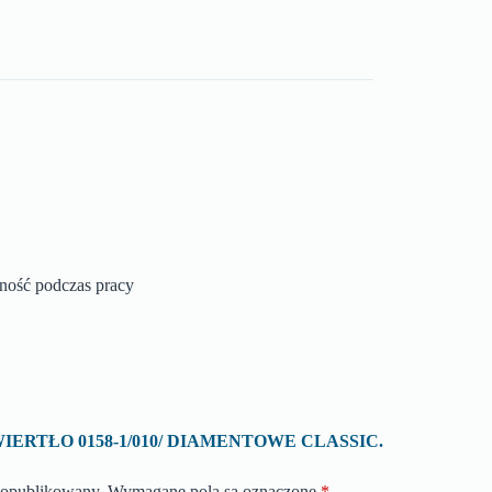
zność podczas pracy
 o „WIERTŁO 0158-1/010/ DIAMENTOWE CLASSIC.
e opublikowany.
Wymagane pola są oznaczone
*