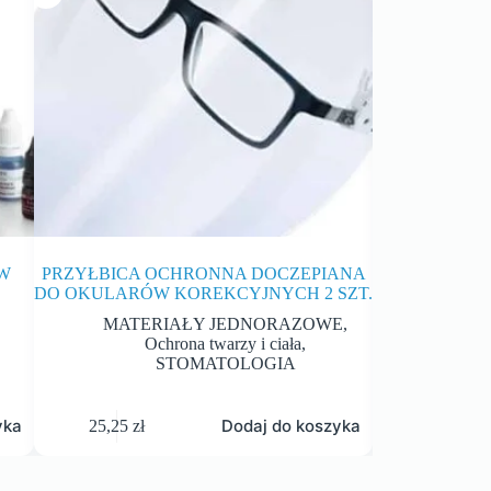
W
PRZYŁBICA OCHRONNA DOCZEPIANA
FARTUCH CH
DO OKULARÓW KOREKCYJNYCH 2 SZT.
MATERIAŁY JEDNORAZOWE
,
MATE
Ochrona twarzy i ciała
,
O
STOMATOLOGIA
yka
Dodaj do koszyka
25,25
zł
14,80
zł