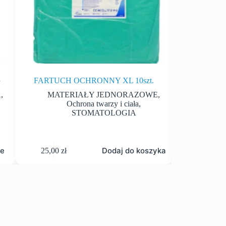
G
FARTUCH OCHRONNY XL 10szt.
NICI RE
A
,
MATERIAŁY JEDNORAZOWE
,
STOM
Ochrona twarzy i ciała
,
KRW
STOMATOLOGIA
je
Dodaj do koszyka
25,00
zł
63,00
zł
–
75,