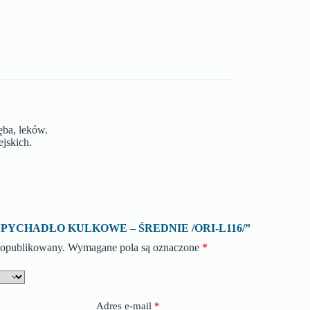
ęba, leków.
ejskich.
 o „UPYCHADŁO KULKOWE – ŚREDNIE /ORI-L116/”
e opublikowany.
Wymagane pola są oznaczone
*
Adres e-mail
*