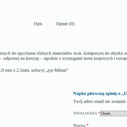
Opis
Opinie (0)
cznych do upychania różnych materiałów m.in. kompozytu do ubytku z
ej – odpornej na korozję – zgodnie z wymogami norm krajowych i europ
mm x 2,5mm, uchwyt „typ Mifam”
Napisz pierwszą opinię
Twój adres email nie zostani
TWOJA OCENA
*
Nazwa
*