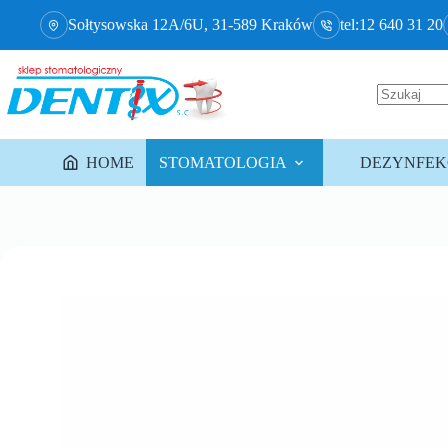
Sołtysowska 12A/6U, 31-589 Kraków
tel:12 640 31 20
HOME
STOMATOLOGIA
DEZYNFEKC