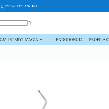
tel:+48 665 326 949
JA I STERYLIZACJA
ENDODONCJA
PROFILA