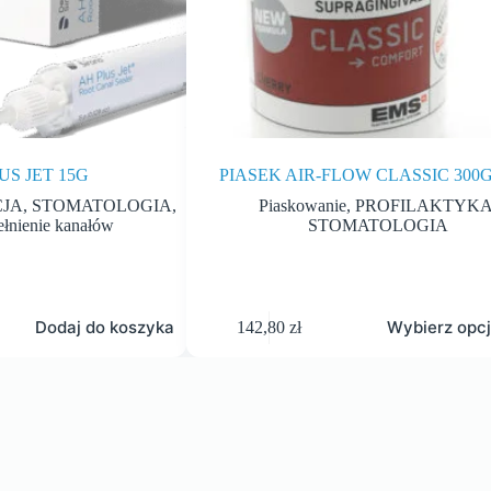
US JET 15G
PIASEK AIR-FLOW CLASSIC 300
JA
,
STOMATOLOGIA
,
Piaskowanie
,
PROFILAKTYK
łnienie kanałów
STOMATOLOGIA
Dodaj do koszyka
Wybierz opc
142,80
zł