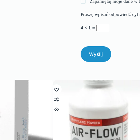
Zapamiętaj moje dane w t
Proszę wpisać odpowiedź cyfr
4 × 1 =
Wyślij