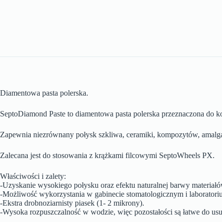
Diamentowa pasta polerska.
SeptoDiamond Paste to diamentowa pasta polerska przeznaczona do koń
Zapewnia niezrównany połysk szkliwa, ceramiki, kompozytów, amalga
Zalecana jest do stosowania z krążkami filcowymi SeptoWheels PX.
Właściwości i zalety:
-Uzyskanie wysokiego połysku oraz efektu naturalnej barwy materiałó
-Możliwość wykorzystania w gabinecie stomatologicznym i laboratori
-Ekstra drobnoziarnisty piasek (1- 2 mikrony).
-Wysoka rozpuszczalność w wodzie, więc pozostałości są łatwe do usu