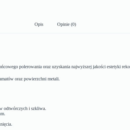
Opis
Opinie (0)
cowego polerowania oraz uzyskania najwyższej jakości estetyki rekon
matów oraz powierzchni metali.
w odtwórczych i szkliwa.
um.
nięcia.