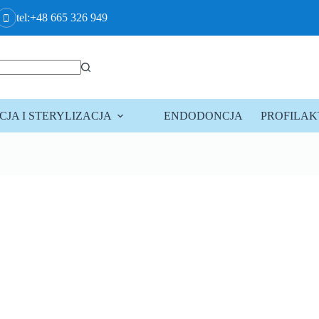
tel:+48 665 326 949
JA I STERYLIZACJA
ENDODONCJA
PROFILA