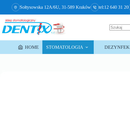
Sołtysowska 12A/6U, 31-589 Kraków
tel:12 640 31 20
HOME
STOMATOLOGIA
DEZYNFEKC