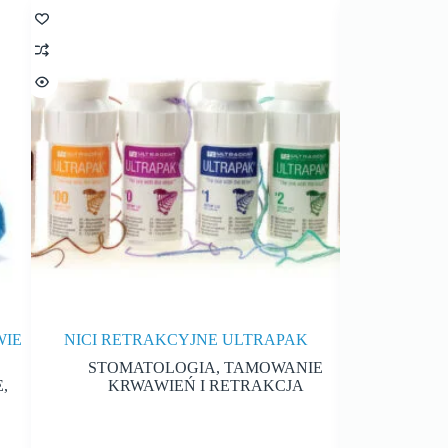
WIE
NICI RETRAKCYJNE ULTRAPAK
RAC
STOMATOLOGIA
,
TAMOWANIE
STOM
E
,
KRWAWIEŃ I RETRAKCJA
KRW