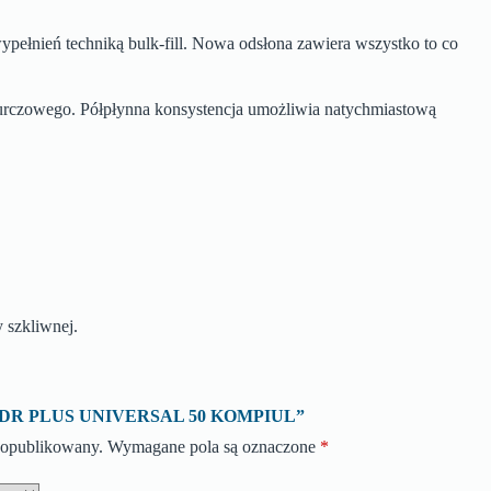
łnień techniką bulk-fill. Nowa odsłona zawiera wszystko to co
skurczowego. Półpłynna konsystencja umożliwia natychmiastową
szkliwnej.
 o „SDR PLUS UNIVERSAL 50 KOMPIUL”
e opublikowany.
Wymagane pola są oznaczone
*