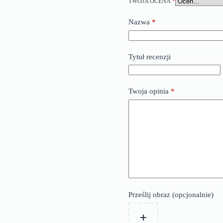
TWOJA OCENA
*
Nazwa
*
Tytuł recenzji
Twoja opinia
*
Prześlij obraz (opcjonalnie)