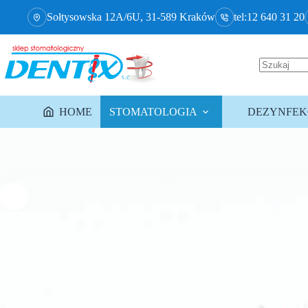
Sołtysowska 12A/6U, 31-589 Kraków
tel:12 640 31 20
HOME
STOMATOLOGIA
DEZYNFEKC