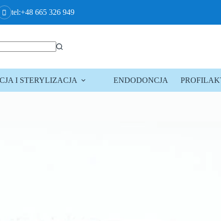
tel:+48 665 326 949
JA I STERYLIZACJA
ENDODONCJA
PROFILA