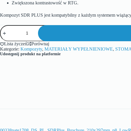
Zwiększona kontrastowość w RTG.
Kompozyt SDR PLUS jest kompatybilny z każdym systemem wiążący
Lista życzeń
Porównaj
Kategorie:
Kompozyty
,
MATERIAŁY WYPEŁNIENIOWE
,
STOMA
Udostępnij produkt na platformie
00338pate1708_DS_PL_SDRPlus_Brochure_210x297mm_p8_LowR