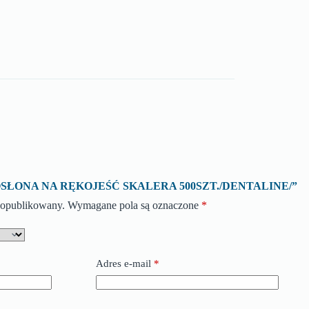
 o „OSŁONA NA RĘKOJEŚĆ SKALERA 500SZT./DENTALINE/”
e opublikowany.
Wymagane pola są oznaczone
*
Adres e-mail
*