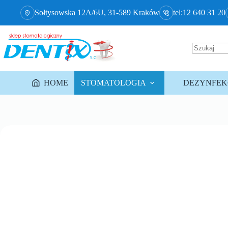
Sołtysowska 12A/6U, 31-589 Kraków
tel:12 640 31 20
HOME
STOMATOLOGIA
DEZYNFEKC