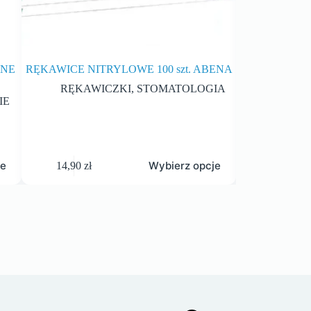
ANE
RĘKAWICE NITRYLOWE 100 szt. ABENA
PIASEK A
RĘKAWICZKI
,
STOMATOLOGIA
Piask
IE
je
Wybierz opcje
14,90
zł
142,80
zł