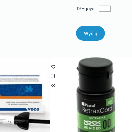
19 − pięć =
Wyślij