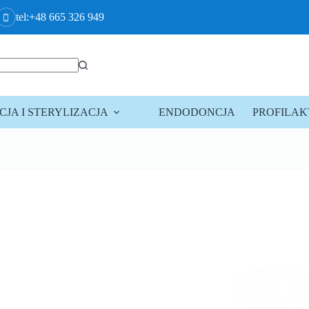
tel:+48 665 326 949
JA I STERYLIZACJA
ENDODONCJA
PROFILA