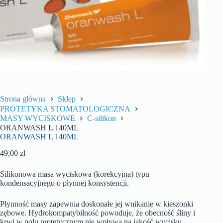
Strona główna
Sklep
PROTETYKA STOMATOLOGICZNA
MASY WYCISKOWE
C-silikon
ORANWASH L 140ML
ORANWASH L 140ML
49,00
zł
Silikonowa masa wyciskowa (korekcyjna) typu
kondensacyjnego o płynnej konsystencji.
Płynność masy zapewnia doskonałe jej wnikanie w kieszonki
zębowe. Hydrokompatybilność powoduje, że obecność śliny i
krwi w polu protetycznym nie wpływa na jakość wycisku.