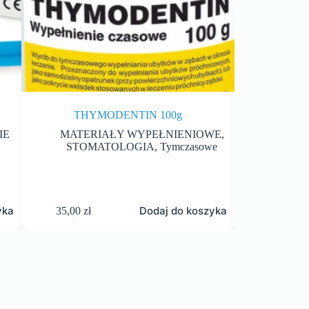
THYMODENTIN 100g
OXYDE
IE
MATERIAŁY WYPEŁNIENIOWE
,
MATER
STOMATOLOGIA
,
Tymczasowe
STO
yka
Dodaj do koszyka
35,00
zł
44,80
zł