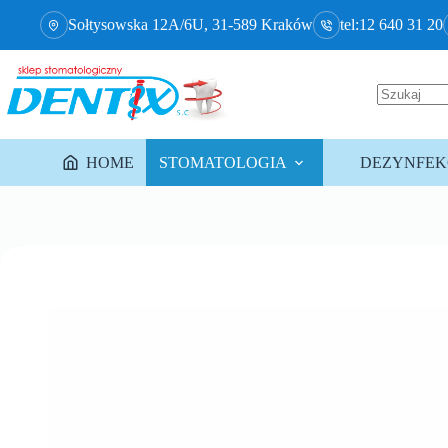
Sołtysowska 12A/6U, 31-589 Kraków
tel:12 640 31 20
HOME
STOMATOLOGIA
DEZYNFEKC