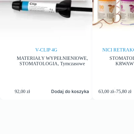
V-CLIP 4G
NICI RETRA
MATERIAŁY WYPEŁNIENIOWE
,
STOMATO
STOMATOLOGIA
,
Tymczasowe
KRWAWI
Dodaj do koszyka
92,00
zł
63,00
zł
–
75,80
zł