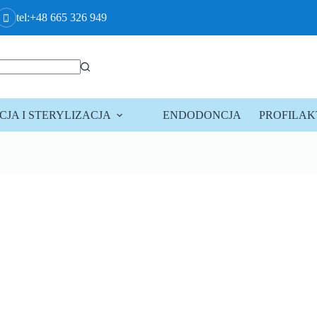
tel:+48 665 326 949
JA I STERYLIZACJA
ENDODONCJA
PROFILA