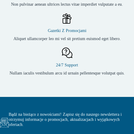
Non pulvinar aenean ultrices lectus vitae imperdiet vulputate a eu.
Gazetki Z Promocjami
Aliquet ullamcorper leo mi vel sit pretium euismod eget libero.
24/7 Support
Nullam iaculis vestibulum arcu id urnain pellentesque volutpat quis.
Bądź na bieżąco z nowościami! Zapisz się do naszego newslettera i
otrzymuj informacje o promocjach, aktualizacjach i wyjątkowych
ofertach.