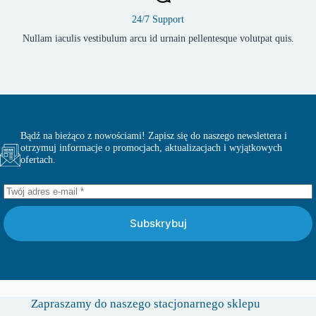
24/7 Support
Nullam iaculis vestibulum arcu id urnain pellentesque volutpat quis.
Bądź na bieżąco z nowościami! Zapisz się do naszego newslettera i
otrzymuj informacje o promocjach, aktualizacjach i wyjątkowych
ofertach.
Subskrybuj
Zapraszamy do naszego stacjonarnego sklepu