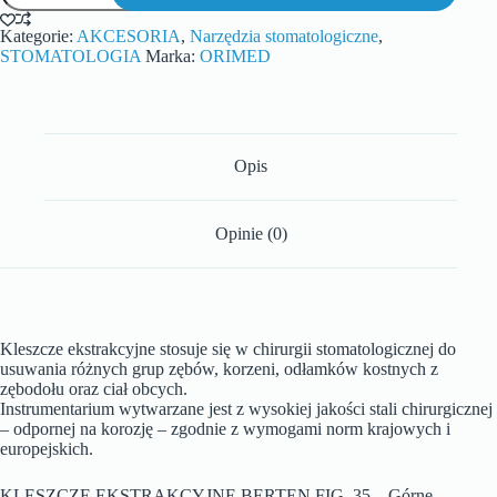
Kategorie:
AKCESORIA
,
Narzędzia stomatologiczne
,
STOMATOLOGIA
Marka:
ORIMED
Opis
Opinie (0)
Kleszcze ekstrakcyjne stosuje się w chirurgii stomatologicznej do
usuwania różnych grup zębów, korzeni, odłamków kostnych z
zębodołu oraz ciał obcych.
Instrumentarium wytwarzane jest z wysokiej jakości stali chirurgicznej
– odpornej na korozję – zgodnie z wymogami norm krajowych i
europejskich.
KLESZCZE EKSTRAKCYJNE BERTEN FIG. 35 – Górne