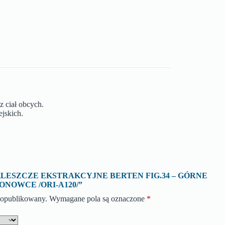
z ciał obcych.
ejskich.
ę o „KLESZCZE EKSTRAKCYJNE BERTEN FIG.34 – GÓRNE
ONOWCE /ORI-A120/”
e opublikowany.
Wymagane pola są oznaczone
*