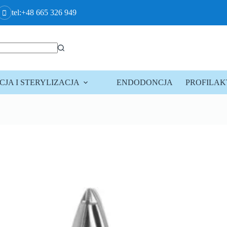
tel:+48 665 326 949
JA I STERYLIZACJA
ENDODONCJA
PROFILA