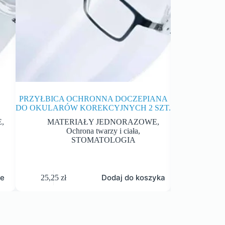
PRZYŁBICA OCHRONNA DOCZEPIANA
UPYCHADŁ
DO OKULARÓW KOREKCYJNYCH 2 SZT.
RETRAK
E
,
MATERIAŁY JEDNORAZOWE
,
STOM
Ochrona twarzy i ciała
,
KRW
STOMATOLOGIA
je
Dodaj do koszyka
25,25
zł
80,00
zł