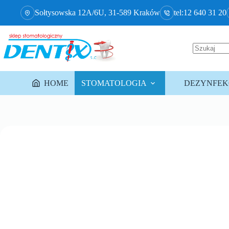
Sołtysowska 12A/6U, 31-589 Kraków
tel:12 640 31 20
HOME
STOMATOLOGIA
DEZYNFEKC