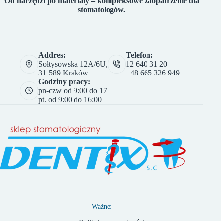
Od narzędzi po materiały – kompleksowe zaopatrzenie dla
stomatologów.
Addres:
Telefon:
Sołtysowska 12A/6U,
12 640 31 20
31-589 Kraków
+48 665 326 949
Godziny pracy:
pn-czw od 9:00 do 17
pt. od 9:00 do 16:00
Ważne: