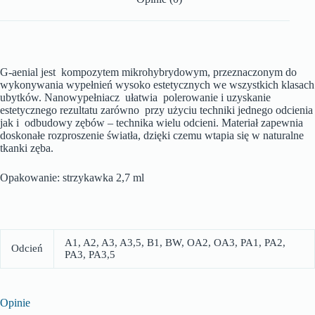
G-aenial jest kompozytem mikrohybrydowym, przeznaczonym do
wykonywania wypełnień wysoko estetycznych we wszystkich klasach
ubytków. Nanowypełniacz ułatwia polerowanie i uzyskanie
estetycznego rezultatu zarówno przy użyciu techniki jednego odcienia
jak i odbudowy zębów – technika wielu odcieni. Materiał zapewnia
doskonałe rozproszenie światła, dzięki czemu wtapia się w naturalne
tkanki zęba.
Opakowanie: strzykawka 2,7 ml
A1, A2, A3, A3,5, B1, BW, OA2, OA3, PA1, PA2,
Odcień
PA3, PA3,5
Opinie