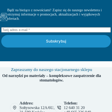
Bądź na bieżąco z nowościami! Zapisz się do naszego newslettera i
otrzymuj informacje o promocjach, aktualizacjach i wyjątkowych
ofertach.
Subskrybuj
Zapraszamy do naszego stacjonarnego sklepu
Od narzędzi po materiały – kompleksowe zaopatrzenie dla
stomatologów.
Addres:
Telefon:
Sołtysowska 12A/6U,
12 640 31 20