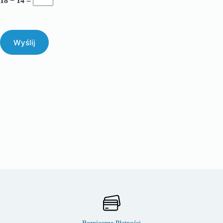
18 − 14 =
Wyślij