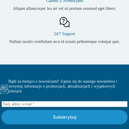
Gazetki Z Promocjami
Aliquet ullamcorper leo mi vel sit pretium euismod eget libero.
24/7 Support
Nullam iaculis vestibulum arcu id urnain pellentesque volutpat quis.
Bądź na bieżąco z nowościami! Zapisz się do naszego newslettera i
otrzymuj informacje o promocjach, aktualizacjach i wyjątkowych
ofertach.
Subskrybuj