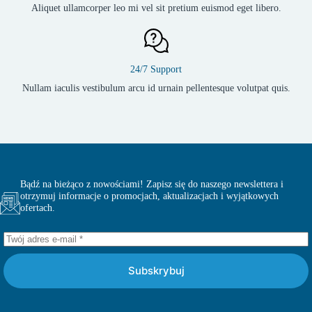
Aliquet ullamcorper leo mi vel sit pretium euismod eget libero.
24/7 Support
Nullam iaculis vestibulum arcu id urnain pellentesque volutpat quis.
Bądź na bieżąco z nowościami! Zapisz się do naszego newslettera i
otrzymuj informacje o promocjach, aktualizacjach i wyjątkowych
ofertach.
Subskrybuj