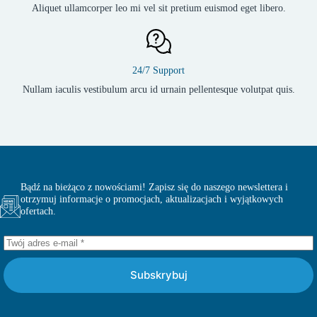
Aliquet ullamcorper leo mi vel sit pretium euismod eget libero.
24/7 Support
Nullam iaculis vestibulum arcu id urnain pellentesque volutpat quis.
Bądź na bieżąco z nowościami! Zapisz się do naszego newslettera i
otrzymuj informacje o promocjach, aktualizacjach i wyjątkowych
ofertach.
Subskrybuj