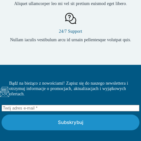
Aliquet ullamcorper leo mi vel sit pretium euismod eget libero.
24/7 Support
Nullam iaculis vestibulum arcu id urnain pellentesque volutpat quis.
Bądź na bieżąco z nowościami! Zapisz się do naszego newslettera i
otrzymuj informacje o promocjach, aktualizacjach i wyjątkowych
ofertach.
Subskrybuj