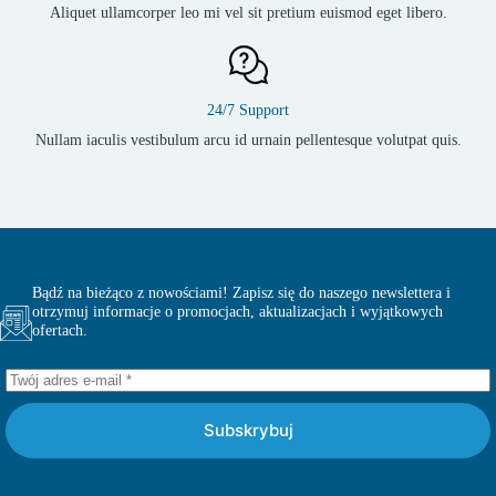
Aliquet ullamcorper leo mi vel sit pretium euismod eget libero.
24/7 Support
Nullam iaculis vestibulum arcu id urnain pellentesque volutpat quis.
Bądź na bieżąco z nowościami! Zapisz się do naszego newslettera i
otrzymuj informacje o promocjach, aktualizacjach i wyjątkowych
ofertach.
Subskrybuj