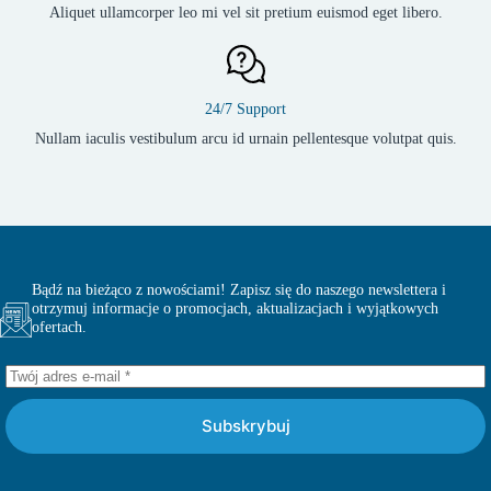
Aliquet ullamcorper leo mi vel sit pretium euismod eget libero.
24/7 Support
Nullam iaculis vestibulum arcu id urnain pellentesque volutpat quis.
Bądź na bieżąco z nowościami! Zapisz się do naszego newslettera i
otrzymuj informacje o promocjach, aktualizacjach i wyjątkowych
ofertach.
Subskrybuj