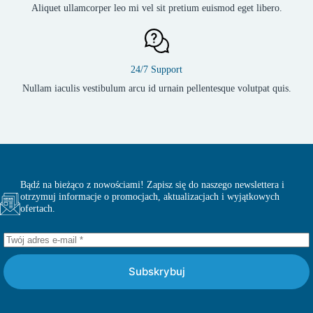
Aliquet ullamcorper leo mi vel sit pretium euismod eget libero.
24/7 Support
Nullam iaculis vestibulum arcu id urnain pellentesque volutpat quis.
Bądź na bieżąco z nowościami! Zapisz się do naszego newslettera i
otrzymuj informacje o promocjach, aktualizacjach i wyjątkowych
ofertach.
Subskrybuj