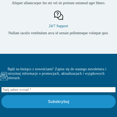
Aliquet ullamcorper leo mi vel sit pretium euismod eget libero.
24/7 Support
Nullam iaculis vestibulum arcu id urnain pellentesque volutpat quis.
Bądź na bieżąco z nowościami! Zapisz się do naszego newslettera i
otrzymuj informacje o promocjach, aktualizacjach i wyjątkowych
ofertach.
Subskrybuj