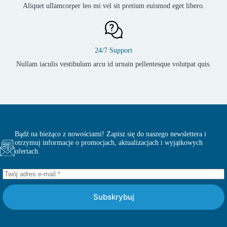
Aliquet ullamcorper leo mi vel sit pretium euismod eget libero.
24/7 Support
Nullam iaculis vestibulum arcu id urnain pellentesque volutpat quis.
Bądź na bieżąco z nowościami! Zapisz się do naszego newslettera i
otrzymuj informacje o promocjach, aktualizacjach i wyjątkowych
ofertach.
Subskrybuj