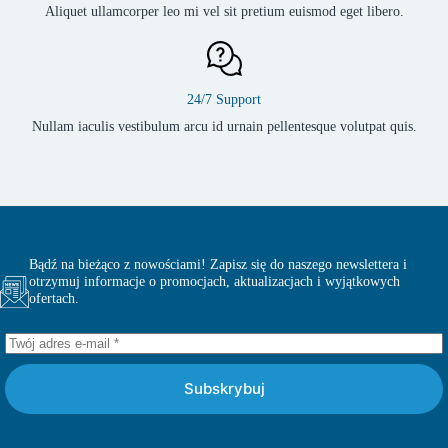
Aliquet ullamcorper leo mi vel sit pretium euismod eget libero.
24/7 Support
Nullam iaculis vestibulum arcu id urnain pellentesque volutpat quis.
Bądź na bieżąco z nowościami! Zapisz się do naszego newslettera i
otrzymuj informacje o promocjach, aktualizacjach i wyjątkowych
ofertach.
Subskrybuj