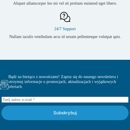
Aliquet ullamcorper leo mi vel sit pretium euismod eget libero.
24/7 Support
Nullam iaculis vestibulum arcu id urnain pellentesque volutpat quis.
Bądź na bieżąco z nowościami! Zapisz się do naszego newslettera i
otrzymuj informacje o promocjach, aktualizacjach i wyjątkowych
ofertach.
Subskrybuj