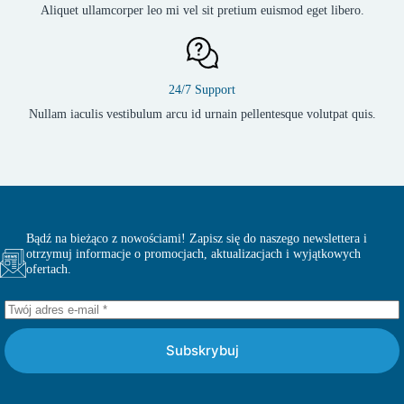
Aliquet ullamcorper leo mi vel sit pretium euismod eget libero.
24/7 Support
Nullam iaculis vestibulum arcu id urnain pellentesque volutpat quis.
Bądź na bieżąco z nowościami! Zapisz się do naszego newslettera i
otrzymuj informacje o promocjach, aktualizacjach i wyjątkowych
ofertach.
Subskrybuj