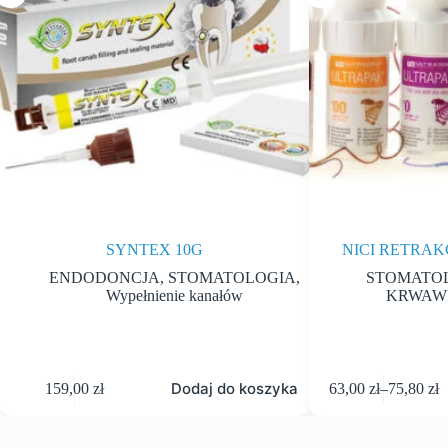
SYNTEX 10G
NICI RETRA
ENDODONCJA
,
STOMATOLOGIA
,
STOMATO
Wypełnienie kanałów
KRWAWI
Dodaj do koszyka
159,00
zł
63,00
zł
–
75,80
zł