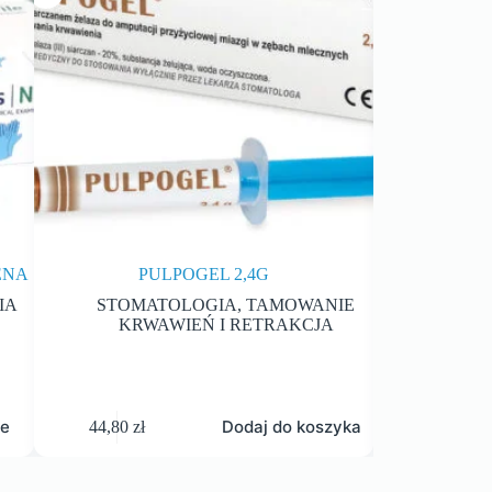
ENA
PULPOGEL 2,4G
UPYCHADŁ
RETRAK
IA
STOMATOLOGIA
,
TAMOWANIE
KRWAWIEŃ I RETRAKCJA
STOM
KRW
je
Dodaj do koszyka
44,80
zł
80,00
zł