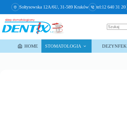
Sołtysowska 12A/6U, 31-589 Kraków
tel:12 640 31 20
HOME
STOMATOLOGIA
DEZYNFEKC