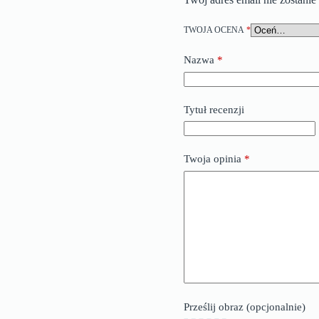
TWOJA OCENA
*
Nazwa
*
Tytuł recenzji
Twoja opinia
*
Prześlij obraz (opcjonalnie)