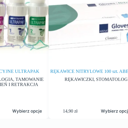
KCYJNE ULTRAPAK
RĘKAWICE NITRYLOWE 100 szt. AB
LOGIA
,
TAMOWANIE
RĘKAWICZKI
,
STOMATOLOG
EŃ I RETRAKCJA
Wybierz opcje
Wybierz opc
14,90
zł