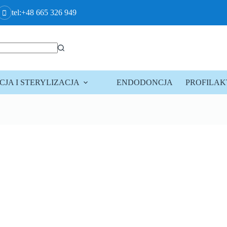
tel:+48 665 326 949
JA I STERYLIZACJA
ENDODONCJA
PROFILA