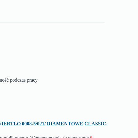
zność podczas pracy
 o „WIERTŁO 0008-5/021/ DIAMENTOWE CLASSIC.
e opublikowany.
Wymagane pola są oznaczone
*