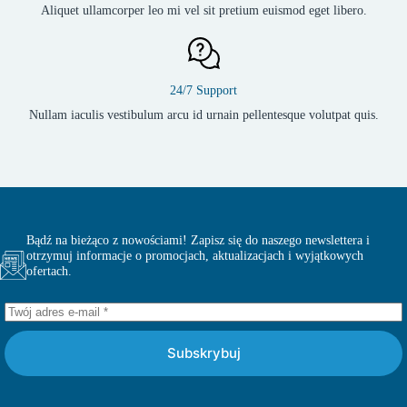
Aliquet ullamcorper leo mi vel sit pretium euismod eget libero.
24/7 Support
Nullam iaculis vestibulum arcu id urnain pellentesque volutpat quis.
Bądź na bieżąco z nowościami! Zapisz się do naszego newslettera i
otrzymuj informacje o promocjach, aktualizacjach i wyjątkowych
ofertach.
Subskrybuj