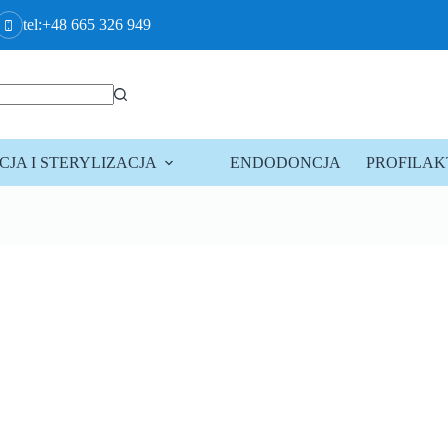
tel:+48 665 326 949
JA I STERYLIZACJA
ENDODONCJA
PROFILA