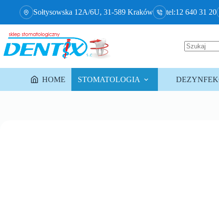
Sołtysowska 12A/6U, 31-589 Kraków
tel:12 640 31 20
HOME
STOMATOLOGIA
DEZYNFEKC