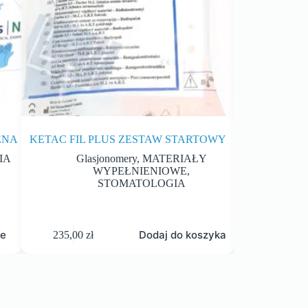
ENA
KETAC FIL PLUS ZESTAW STARTOWY
CO
IA
Glasjonomery
,
MATERIAŁY
MATER
WYPEŁNIENIOWE
,
STO
STOMATOLOGIA
je
Dodaj do koszyka
235,00
zł
48,50
zł