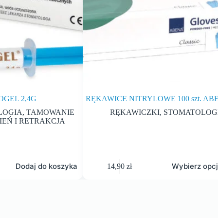
OGEL 2,4G
RĘKAWICE NITRYLOWE 100 szt. AB
LOGIA
,
TAMOWANIE
RĘKAWICZKI
,
STOMATOLOG
EŃ I RETRAKCJA
Dodaj do koszyka
Wybierz opc
14,90
zł