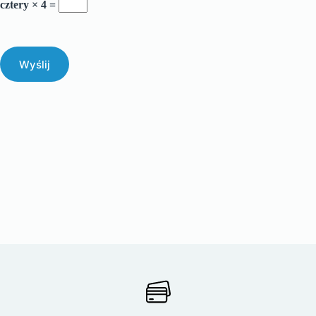
cztery × 4 =
Wyślij