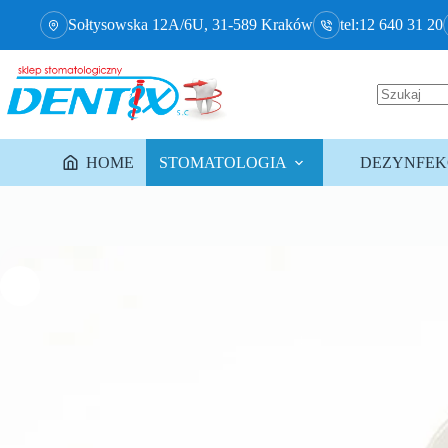
Sołtysowska 12A/6U, 31-589 Kraków
tel:12 640 31 20
HOME
STOMATOLOGIA
DEZYNFEKC