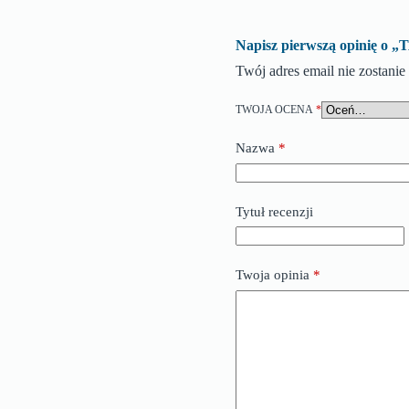
Napisz pierwszą opini
Twój adres email nie zostani
TWOJA OCENA
*
Nazwa
*
Tytuł recenzji
Twoja opinia
*