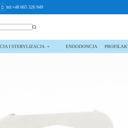
tel:+48 665 326 949
JA I STERYLIZACJA
ENDODONCJA
PROFILA