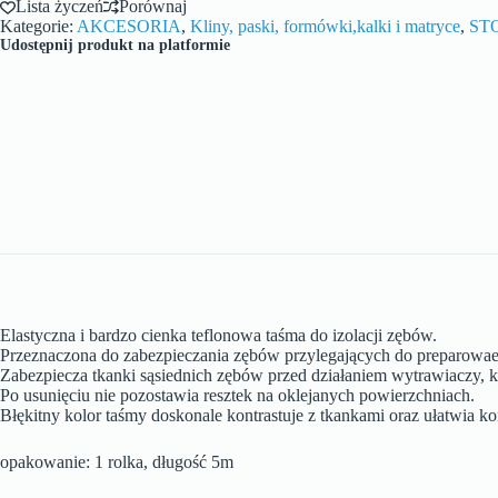
Lista życzeń
Porównaj
Kategorie:
AKCESORIA
,
Kliny, paski, formówki,kalki i matryce
,
ST
Udostępnij produkt na platformie
Elastyczna i bardzo cienka teflonowa taśma do izolacji zębów.
Przeznaczona do zabezpieczania zębów przylegających do preparowae
Zabezpiecza tkanki sąsiednich zębów przed działaniem wytrawiaczy, 
Po usunięciu nie pozostawia resztek na oklejanych powierzchniach.
Błękitny kolor taśmy doskonale kontrastuje z tkankami oraz ułatwia k
opakowanie: 1 rolka, długość 5m