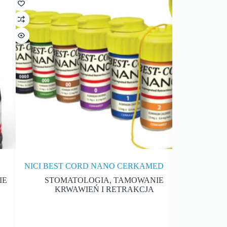
NICI BEST CORD NANO CERKAMED
PRZYŁBICA
DO OKULARÓ
IE
STOMATOLOGIA
,
TAMOWANIE
KRWAWIEŃ I RETRAKCJA
MATE
O