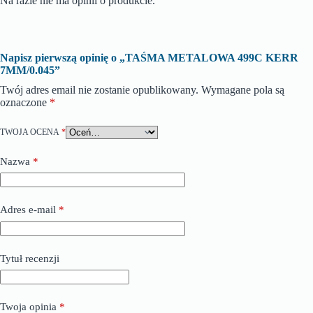
Na razie nie ma opinii o produkcie.
Napisz pierwszą opinię o „TAŚMA METALOWA 499C KERR
7MM/0.045”
Twój adres email nie zostanie opublikowany.
Wymagane pola są
oznaczone
*
TWOJA OCENA
*
Nazwa
*
Adres e-mail
*
Tytuł recenzji
Twoja opinia
*