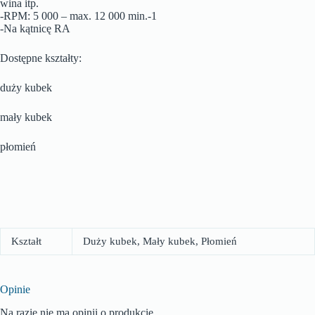
wina itp.
-RPM: 5 000 – max. 12 000 min.-1
-Na kątnicę RA
Dostępne kształty:
duży kubek
mały kubek
płomień
Kształt
Duży kubek, Mały kubek, Płomień
Opinie
Na razie nie ma opinii o produkcie.