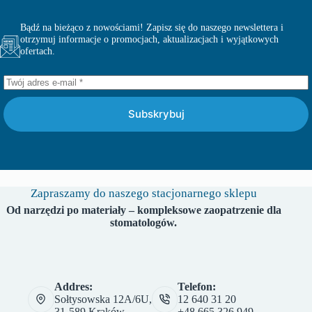
Bądź na bieżąco z nowościami! Zapisz się do naszego newslettera i
otrzymuj informacje o promocjach, aktualizacjach i wyjątkowych
ofertach.
Subskrybuj
Zapraszamy do naszego stacjonarnego sklepu
Od narzędzi po materiały – kompleksowe zaopatrzenie dla
stomatologów.
Addres:
Telefon:
Sołtysowska 12A/6U,
12 640 31 20
31-589 Kraków
+48 665 326 949