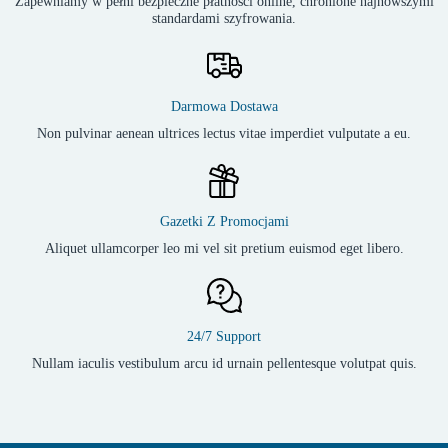
Zapewniamy w pełni bezpieczne płatności online, chronione najnowszymi
standardami szyfrowania.
Darmowa Dostawa
Non pulvinar aenean ultrices lectus vitae imperdiet vulputate a eu.
Gazetki Z Promocjami
Aliquet ullamcorper leo mi vel sit pretium euismod eget libero.
24/7 Support
Nullam iaculis vestibulum arcu id urnain pellentesque volutpat quis.