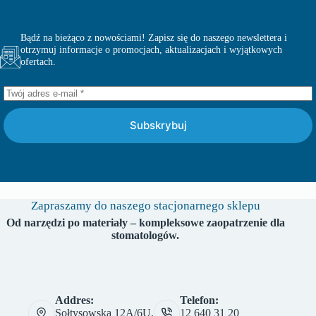
Bądź na bieżąco z nowościami! Zapisz się do naszego newslettera i
otrzymuj informacje o promocjach, aktualizacjach i wyjątkowych
ofertach.
Subskrybuj
Zapraszamy do naszego stacjonarnego sklepu
Od narzędzi po materiały – kompleksowe zaopatrzenie dla
stomatologów.
Addres:
Telefon:
Sołtysowska 12A/6U,
12 640 31 20