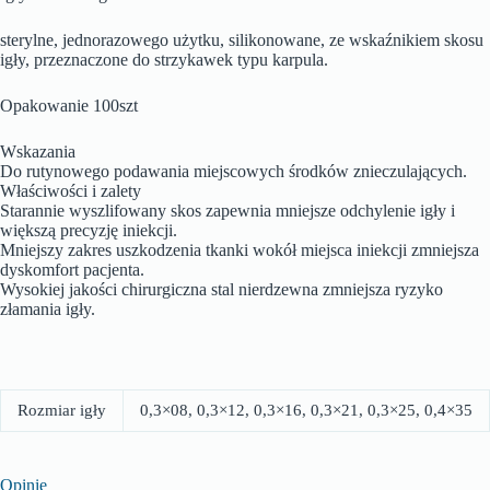
sterylne, jednorazowego użytku, silikonowane, ze wskaźnikiem skosu
igły, przeznaczone do strzykawek typu karpula.
Opakowanie 100szt
Wskazania
Do rutynowego podawania miejscowych środków znieczulających.
Właściwości i zalety
Starannie wyszlifowany skos zapewnia mniejsze odchylenie igły i
większą precyzję iniekcji.
Mniejszy zakres uszkodzenia tkanki wokół miejsca iniekcji zmniejsza
dyskomfort pacjenta.
Wysokiej jakości chirurgiczna stal nierdzewna zmniejsza ryzyko
złamania igły.
Rozmiar igły
0,3×08, 0,3×12, 0,3×16, 0,3×21, 0,3×25, 0,4×35
Opinie