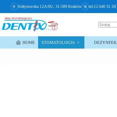
Sołtysowska 12A/6U, 31-589 Kraków
tel:12 640 31 20
HOME
STOMATOLOGIA
DEZYNFEKC