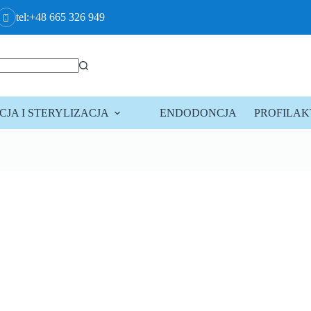
tel:+48 665 326 949
JA I STERYLIZACJA
ENDODONCJA
PROFILA