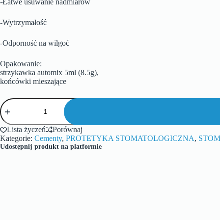
-Łatwe usuwanie nadmiarów
-Wytrzymałość
-Odporność na wilgoć
Opakowanie:
strzykawka automix 5ml (8.5g),
końcówki mieszające
Lista życzeń
Porównaj
Kategorie:
Cementy
,
PROTETYKA STOMATOLOGICZNA
,
STOM
Udostępnij produkt na platformie