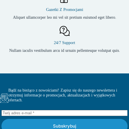
Gazetki Z Promocjami
Aliquet ullamcorper leo mi vel sit pretium euismod eget libero.
24/7 Support
Nullam iaculis vestibulum arcu id urnain pellentesque volutpat quis.
Bądź na bieżąco z nowościami! Zapisz się do naszego newslettera i
otrzymuj informacje o promocjach, aktualizacjach i wyjątkowych
ofertach.
Subskrybuj