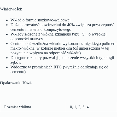
Właściwości:
Wkład o formie stożkowo-walcowej
Duża porowatość powierzchni do 40% zwiększa przyczepność
cementu i materiału kompozytowego
Wkłady złożone z włókna szklanego typu „S”, o wysokiej
odporności matrycy
Centralna oś wzdłużna wkładu wykonana z miękkiego polimeru
makro-włókna, w kolorze niebieskim (oś umieszczona w tej
pozycji nie wpływa na odporność wkładu)
Dostępne rozmiary pozwalają na leczenie wszystkich typologii
zębów
Widoczne w promieniach RTG (wyraźnie odróżniają się od
cementu)
Opakowanie 10szt.
Rozmiar włókna
0, 1, 2, 3, 4