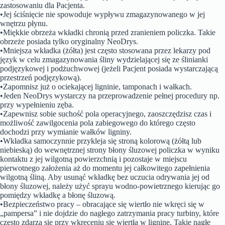
zastosowaniu dla Pacjenta.
•Jej ściśnięcie nie spowoduje wypływu zmagazynowanego w jej
wnętrzu płynu.
•Miękkie obrzeża wkładki chronią przed zranieniem policzka. Takie
obrzeże posiada tylko oryginalny NeoDrys.
•Mniejsza wkładka (żółta) jest często stosowana przez lekarzy pod
język w celu zmagazynowania śliny wydzielającej się ze ślinianki
podjęzykowej i podżuchwowej (jeżeli Pacjent posiada wystarczającą
przestrzeń podjęzykową).
•Zapomnisz już o ociekającej ligninie, tamponach i wałkach.
•Jeden NeoDrys wystarczy na przeprowadzenie pełnej procedury np.
przy wypełnieniu zęba.
•Zapewnisz sobie suchość pola operacyjnego, zaoszczędzisz czas i
możliwość zawilgocenia pola zabiegowego do którego często
dochodzi przy wymianie wałków ligniny.
•Wkładka samoczynnie przykleja się stroną kolorową (żółtą lub
niebieską) do wewnętrznej strony błony śluzowej policzka w wyniku
kontaktu z jej wilgotną powierzchnią i pozostaje w miejscu
pierwotnego założenia aż do momentu jej całkowitego zapełnienia
wilgotną śliną. Aby usunąć wkładkę bez uczucia odrywania jej od
błony śluzowej, należy użyć sprayu wodno-powietrznego kierując go
pomiędzy wkładkę a błonę śluzową.
•Bezpieczeństwo pracy – obracające się wiertło nie wkręci się w
„pampersa” i nie dojdzie do nagłego zatrzymania pracy turbiny, które
często zdarza się przy wkręceniu się wiertła w ligninę. Takie nagłe