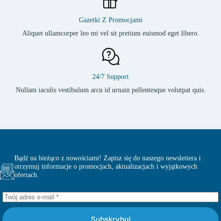
Gazetki Z Promocjami
Aliquet ullamcorper leo mi vel sit pretium euismod eget libero.
24/7 Support
Nullam iaculis vestibulum arcu id urnain pellentesque volutpat quis.
Bądź na bieżąco z nowościami! Zapisz się do naszego newslettera i
otrzymuj informacje o promocjach, aktualizacjach i wyjątkowych
ofertach.
Subskrybuj