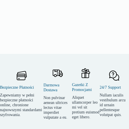
Gazetki Z
Darmowa
Bezpieczne Płatności
24/7 Support
Promocjami
Dostawa
Zapewniamy w pełni
Nullam iaculis
Aliquet
Non pulvinar
bezpieczne płatności
vestibulum arcu
ullamcorper leo
aenean ultrices
online, chronione
id urnain
mi vel sit
lectus vitae
najnowszymi standardami
pellentesque
pretium euismod
imperdiet
szyfrowania.
volutpat quis.
eget libero.
vulputate a eu.