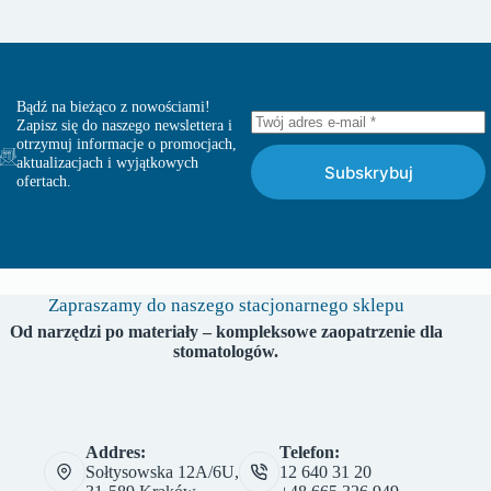
Bądź na bieżąco z nowościami!
Zapisz się do naszego newslettera i
otrzymuj informacje o promocjach,
aktualizacjach i wyjątkowych
Subskrybuj
ofertach.
Zapraszamy do naszego stacjonarnego sklepu
Od narzędzi po materiały – kompleksowe zaopatrzenie dla
stomatologów.
Addres:
Telefon:
Sołtysowska 12A/6U,
12 640 31 20