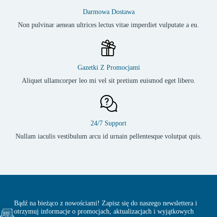
Darmowa Dostawa
Non pulvinar aenean ultrices lectus vitae imperdiet vulputate a eu.
Gazetki Z Promocjami
Aliquet ullamcorper leo mi vel sit pretium euismod eget libero.
24/7 Support
Nullam iaculis vestibulum arcu id urnain pellentesque volutpat quis.
Bądź na bieżąco z nowościami! Zapisz się do naszego newslettera i
otrzymuj informacje o promocjach, aktualizacjach i wyjątkowych