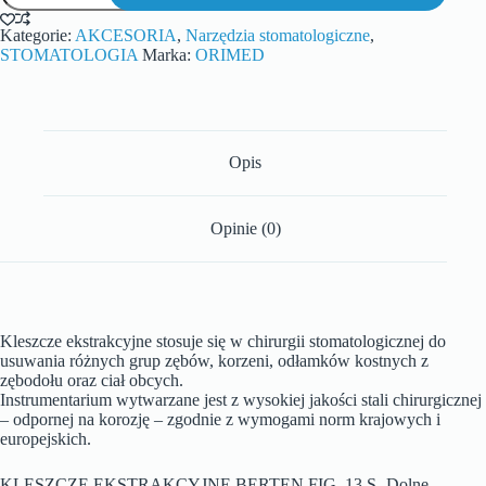
Kategorie:
AKCESORIA
,
Narzędzia stomatologiczne
,
STOMATOLOGIA
Marka:
ORIMED
Opis
Opinie (0)
Kleszcze ekstrakcyjne stosuje się w chirurgii stomatologicznej do
usuwania różnych grup zębów, korzeni, odłamków kostnych z
zębodołu oraz ciał obcych.
Instrumentarium wytwarzane jest z wysokiej jakości stali chirurgicznej
– odpornej na korozję – zgodnie z wymogami norm krajowych i
europejskich.
KLESZCZE EKSTRAKCYJNE BERTEN FIG. 13 S- Dolne