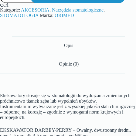
Kategorie:
AKCESORIA
,
Narzędzia stomatologiczne
,
STOMATOLOGIA
Marka:
ORIMED
Opis
Opinie (0)
Ekskawatory stosuje się w stomatologii do wydrążania zmienionych
próchnicowo tkanek zęba lub wypełnień ubytków.
Instrumentarium wytwarzane jest z wysokiej jakości stali chirurgicznej
– odpornej na korozję – zgodnie z wymogami norm krajowych i
europejskich.
EKSKAWATOR DARBEY-PERRY – Owalny, dwustronny średni,
szer. 1.5 mm, dł. 3.5 mm, uchwyt „typ Mifam.