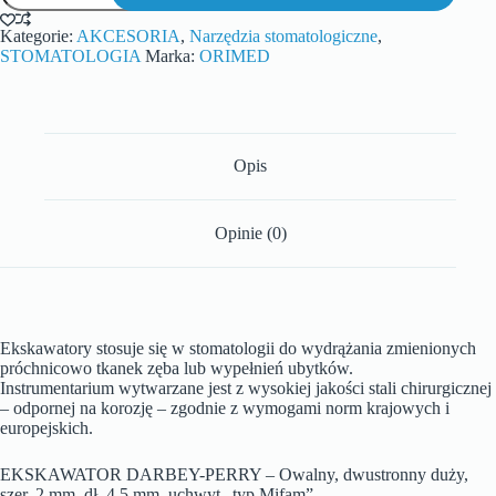
Kategorie:
AKCESORIA
,
Narzędzia stomatologiczne
,
STOMATOLOGIA
Marka:
ORIMED
Opis
Opinie (0)
Ekskawatory stosuje się w stomatologii do wydrążania zmienionych
próchnicowo tkanek zęba lub wypełnień ubytków.
Instrumentarium wytwarzane jest z wysokiej jakości stali chirurgicznej
– odpornej na korozję – zgodnie z wymogami norm krajowych i
europejskich.
EKSKAWATOR DARBEY-PERRY – Owalny, dwustronny duży,
szer.
2 mm, dł. 4.5 mm, uchwyt „typ Mifam”.