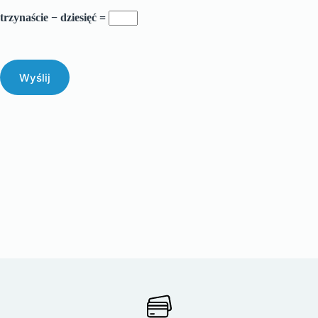
trzynaście − dziesięć =
Wyślij