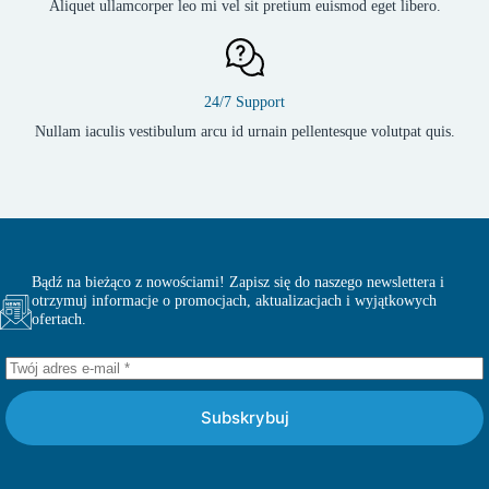
Aliquet ullamcorper leo mi vel sit pretium euismod eget libero.
24/7 Support
Nullam iaculis vestibulum arcu id urnain pellentesque volutpat quis.
Bądź na bieżąco z nowościami! Zapisz się do naszego newslettera i
otrzymuj informacje o promocjach, aktualizacjach i wyjątkowych
ofertach.
Subskrybuj