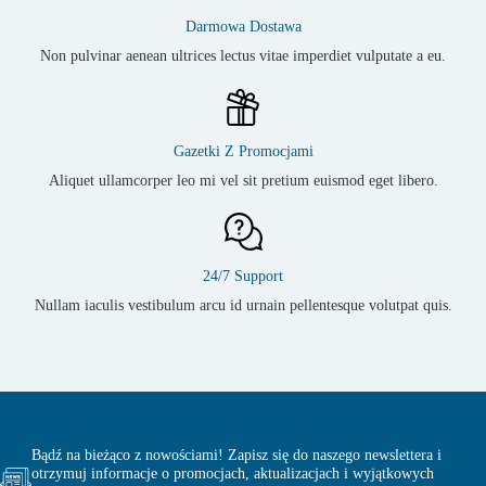
Darmowa Dostawa
Non pulvinar aenean ultrices lectus vitae imperdiet vulputate a eu.
Gazetki Z Promocjami
Aliquet ullamcorper leo mi vel sit pretium euismod eget libero.
24/7 Support
Nullam iaculis vestibulum arcu id urnain pellentesque volutpat quis.
Bądź na bieżąco z nowościami! Zapisz się do naszego newslettera i
otrzymuj informacje o promocjach, aktualizacjach i wyjątkowych