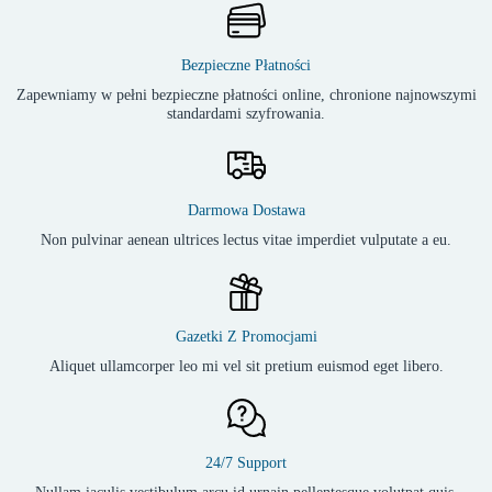
Bezpieczne Płatności
Zapewniamy w pełni bezpieczne płatności online, chronione najnowszymi
standardami szyfrowania.
Darmowa Dostawa
Non pulvinar aenean ultrices lectus vitae imperdiet vulputate a eu.
Gazetki Z Promocjami
Aliquet ullamcorper leo mi vel sit pretium euismod eget libero.
24/7 Support
Nullam iaculis vestibulum arcu id urnain pellentesque volutpat quis.