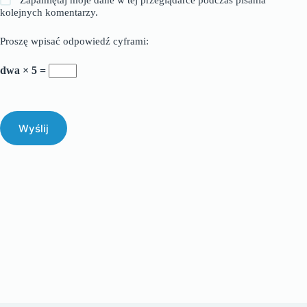
Zapamiętaj moje dane w tej przeglądarce podczas pisania
kolejnych komentarzy.
Proszę wpisać odpowiedź cyframi:
dwa × 5 =
Wyślij