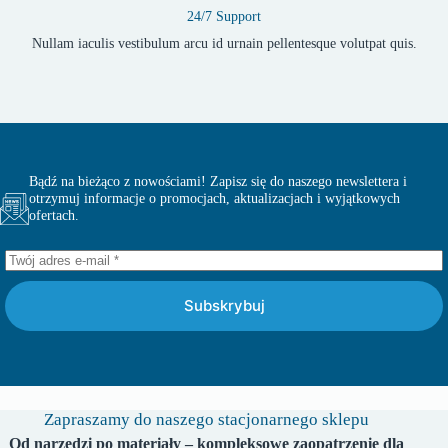
24/7 Support
Nullam iaculis vestibulum arcu id urnain pellentesque volutpat quis.
Bądź na bieżąco z nowościami! Zapisz się do naszego newslettera i
otrzymuj informacje o promocjach, aktualizacjach i wyjątkowych
ofertach.
Subskrybuj
Zapraszamy do naszego stacjonarnego sklepu
Od narzędzi po materiały – kompleksowe zaopatrzenie dla